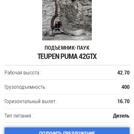
35
Купить новую технику
ПОДЪЕМНИК-ПАУК
Сферы применения
TEUPEN PUMA 42GTX
Сервис
Рабочая высота :
42.70
Запчасти
Грузоподъемность :
400
Услуги
Горизонтальный вылет :
16.70
О компании
Тип питания :
Дизель
Контакты
ПОЛУЧИТЬ ПРЕДЛОЖЕНИЕ