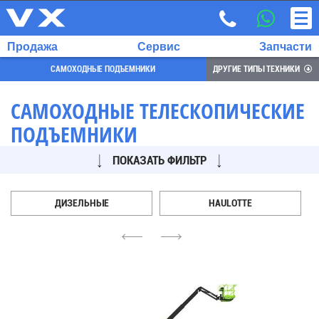
Продажа
Сервис
Запчасти
САМОХОДНЫЕ ПОДЪЕМНИКИ
ДРУГИЕ ТИПЫ ТЕХНИКИ
САМОХОДНЫЕ ТЕЛЕСКОПИЧЕСКИЕ
ПОДЪЕМНИКИ
ВЫБРАННЫЙ
ЯЗЫК:
ПОКАЗАТЬ ФИЛЬТР
RU
EN
ДИЗЕЛЬНЫЕ
HAULOTTE
7
4
6
700
732
68