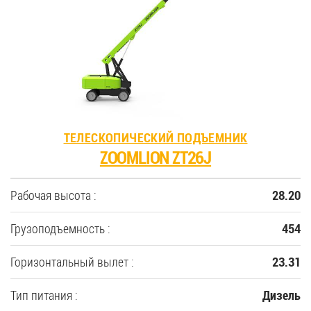
35
Купить новую технику
Сферы применения
ТЕЛЕСКОПИЧЕСКИЙ ПОДЪЕМНИК
Сервис
ZOOMLION ZT26J
Запчасти
Рабочая высота :
28.20
Услуги
Грузоподъемность :
454
Горизонтальный вылет :
23.31
О компании
Тип питания :
Дизель
Контакты