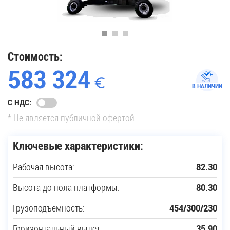
35
Купить новую технику
Стоимость:
583 324
Сферы применения
В НАЛИЧИИ
С НДС:
Сервис
* Не является публичной офертой
Запчасти
Ключевые характеристики:
Рабочая высота:
82.30
Услуги
Высота до пола платформы:
80.30
О компании
Грузоподъемность:
454/300/230
Контакты
Горизонтальный вылет:
35.90