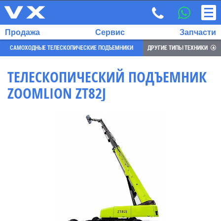
Продажа
Сервис
Запчасти
САМОХОДНЫЕ ТЕЛЕСКОПИЧЕСКИЕ ПОДЪЕМНИКИ
ДРУГИЕ ТИПЫ ТЕХНИКИ
ТЕЛЕСКОПИЧЕСКИЙ ПОДЪЕМНИК
ZOOMLION ZT82J
ВЫБРАННЫЙ
ЯЗЫК:
RU
EN
7
700
732
68