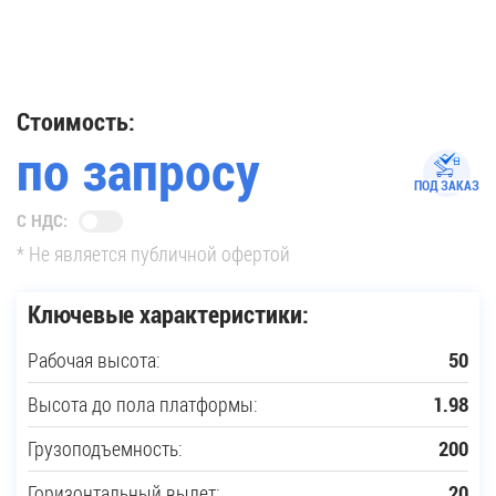
35
Купить новую технику
Стоимость:
по запросу
Сферы применения
ПОД ЗАКАЗ
С НДС:
Сервис
* Не является публичной офертой
Запчасти
Ключевые характеристики:
Рабочая высота:
50
Услуги
Высота до пола платформы:
1.98
О компании
Грузоподъемность:
200
Контакты
Горизонтальный вылет:
20