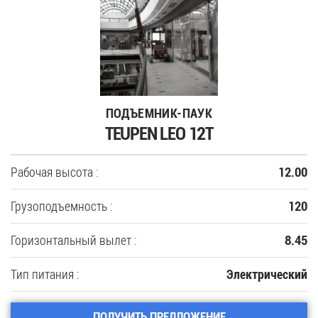
35
Купить новую технику
ПОДЪЕМНИК-ПАУК
Сферы применения
TEUPEN LEO 12T
Сервис
Рабочая высота :
12.00
Запчасти
Грузоподъемность :
120
Услуги
Горизонтальный вылет :
8.45
О компании
Тип питания :
Электрический
Контакты
ПОЛУЧИТЬ ПРЕДЛОЖЕНИЕ