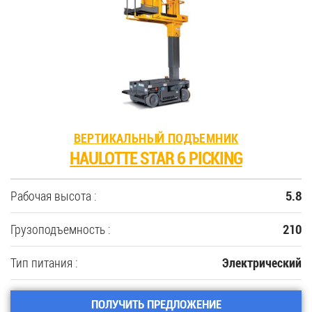
35
Купить новую технику
Сферы применения
ВЕРТИКАЛЬНЫЙ ПОДЪЕМНИК
Сервис
HAULOTTE STAR 6 PICKING
Запчасти
Рабочая высота :
5.8
Услуги
Грузоподъемность :
210
Тип питания :
Электрический
О компании
Контакты
ПОЛУЧИТЬ ПРЕДЛОЖЕНИЕ