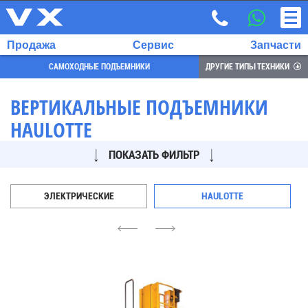
Продажа
Сервис
Запчасти
САМОХОДНЫЕ ПОДЪЕМНИКИ
ДРУГИЕ ТИПЫ ТЕХНИКИ
ВЕРТИКАЛЬНЫЕ ПОДЪЕМНИКИ
HAULOTTE
ВЫБРАННЫЙ
ЯЗЫК:
ПОКАЗАТЬ ФИЛЬТР
RU
EN
ЭЛЕКТРИЧЕСКИЕ
HAULOTTE
7
4
6
700
732
68