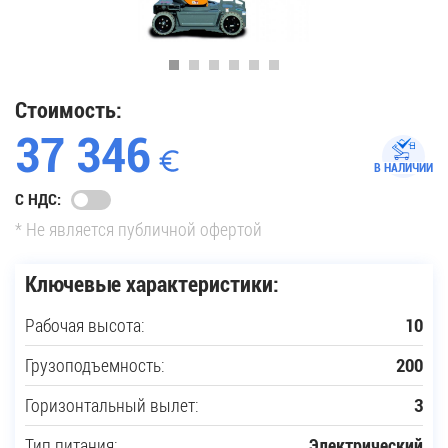
35
Купить новую технику
Стоимость:
37 346
Сферы применения
В НАЛИЧИИ
С НДС:
Сервис
* Не является публичной офертой
Запчасти
Ключевые характеристики:
Рабочая высота:
10
Услуги
Грузоподъемность:
200
О компании
Горизонтальный вылет:
3
Контакты
Тип питания:
Электрический