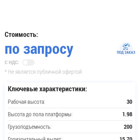
35
Купить новую технику
Стоимость:
по запросу
Сферы применения
ПОД ЗАКАЗ
С НДС:
Сервис
* Не является публичной офертой
Запчасти
Ключевые характеристики:
Рабочая высота:
30
Услуги
Высота до пола платформы:
1.98
О компании
Грузоподъемность:
200
Контакты
Горизонтальный вылет:
15.70