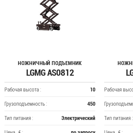
НОЖНИЧНЫЙ ПОДЪЕМНИК
НОЖН
LGMG AS0812
L
Рабочая высота :
Рабочая высо
10
Грузоподъемность :
Грузоподъемн
450
Тип питания :
Тип питания :
Электрический
Цена , € :
Цена , € :
по запросу