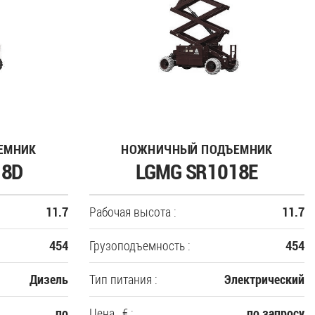
ЕМНИК
НОЖНИЧНЫЙ ПОДЪЕМНИК
18D
LGMG SR1018E
Рабочая высота :
11.7
11.7
Грузоподъемность :
454
454
Тип питания :
Дизель
Электрический
Цена , € :
по
по запросу