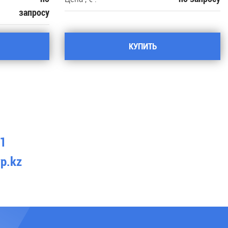
запросу
КУПИТЬ
61
p.kz