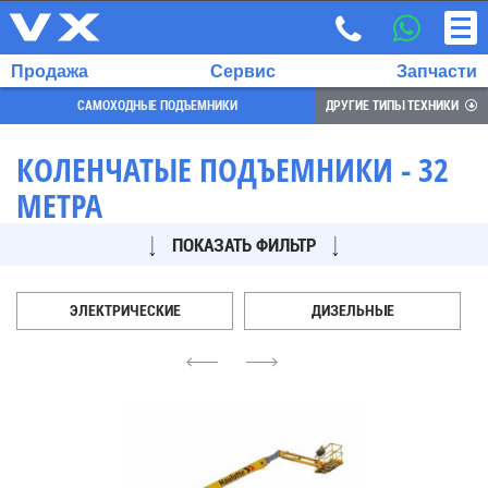
Продажа
Сервис
Запчасти
САМОХОДНЫЕ ПОДЪЕМНИКИ
ДРУГИЕ ТИПЫ ТЕХНИКИ
КОЛЕНЧАТЫЕ ПОДЪЕМНИКИ - 32
МЕТРА
ВЫБРАННЫЙ
ЯЗЫК:
ПОКАЗАТЬ ФИЛЬТР
RU
EN
ЭЛЕКТРИЧЕСКИЕ
ДИЗЕЛЬНЫЕ
7
4
6
700
732
68