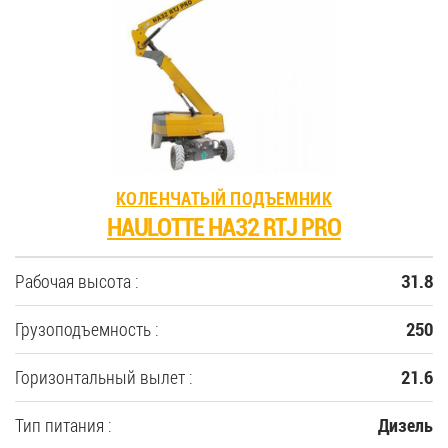
35
Купить новую технику
Сферы применения
КОЛЕНЧАТЫЙ ПОДЪЕМНИК
Сервис
HAULOTTE HA32 RTJ PRO
Запчасти
Рабочая высота :
31.8
Услуги
Грузоподъемность :
250
Горизонтальный вылет :
21.6
О компании
Тип питания :
Дизель
Контакты