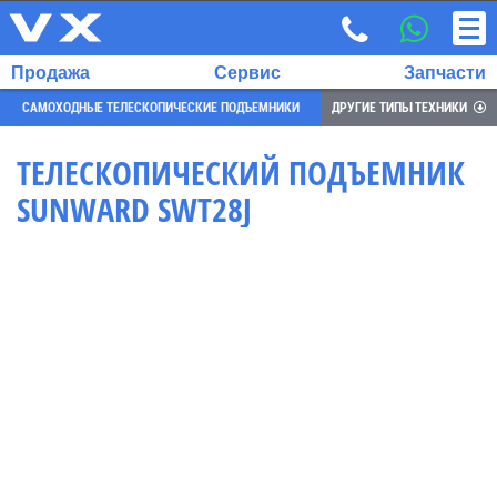
Продажа
Сервис
Запчасти
САМОХОДНЫЕ ТЕЛЕСКОПИЧЕСКИЕ ПОДЪЕМНИКИ
ДРУГИЕ ТИПЫ ТЕХНИКИ
ТЕЛЕСКОПИЧЕСКИЙ ПОДЪЕМНИК
SUNWARD SWT28J
ВЫБРАННЫЙ
ЯЗЫК:
RU
EN
7
700
732
68