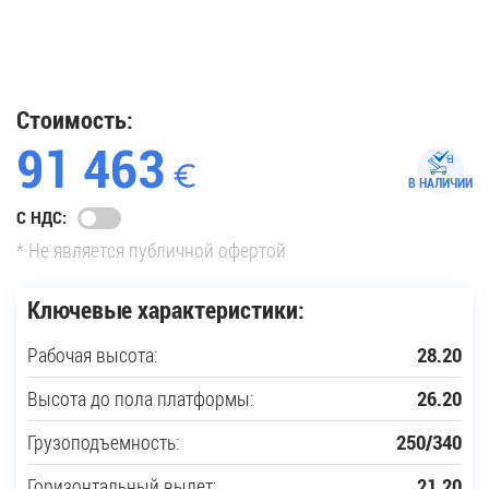
35
Купить новую технику
Стоимость:
91 463
Сферы применения
В НАЛИЧИИ
С НДС:
Сервис
* Не является публичной офертой
Запчасти
Ключевые характеристики:
Рабочая высота:
28.20
Услуги
Высота до пола платформы:
26.20
О компании
Грузоподъемность:
250/340
Контакты
Горизонтальный вылет:
21.20