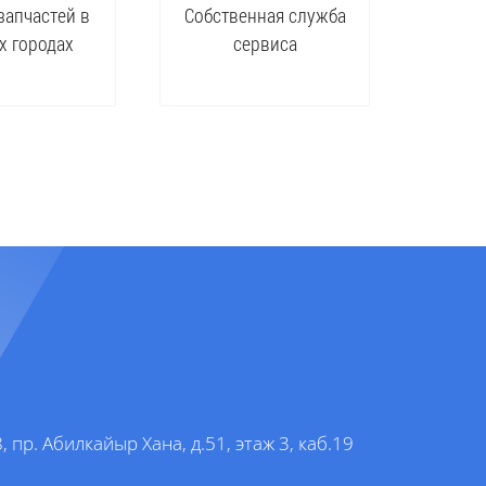
запчастей в
Собственная служба
х городах
сервиса
, пр. Абилкайыр Хана, д.51, этаж 3, каб.19