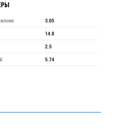
ЕРЫ
ожении:
3.05
14.8
2.5
й:
5.74