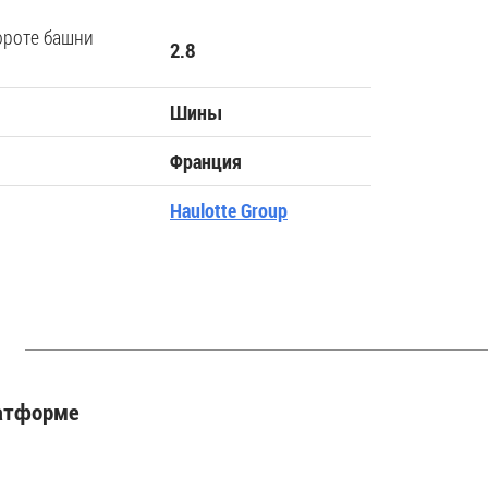
ороте башни
2.8
Шины
Франция
Haulotte Group
латформе