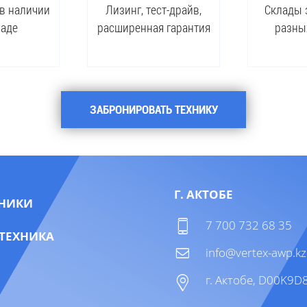
 в наличии
Лизинг, тест-драйв,
Склады 
ладе
расширенная гарантия
разны
ЗАБРОНИРОВАТЬ ТЕХНИКУ
Г. АКТОБЕ
НИКИ
7 700 732 68 35
ТЕХНИКА
info@vertex-awp.kz
г. Актобе, D00K9D8