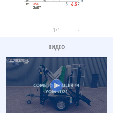
1
/
1
ВИДЕО