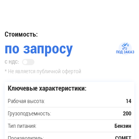
35
Купить новую технику
Стоимость:
по запросу
Сферы применения
ПОД ЗАКАЗ
С НДС:
Сервис
* Не является публичной офертой
Запчасти
Ключевые характеристики:
Рабочая высота:
14
Услуги
Грузоподъемность:
200
О компании
Тип питания:
Бензин
Контакты
Производитель:
COMET