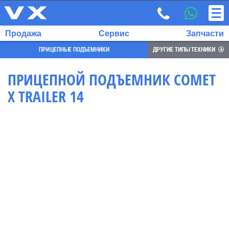
Продажа
Сервис
Запчасти
ПРИЦЕПНЫЕ ПОДЪЕМНИКИ
ДРУГИЕ ТИПЫ ТЕХНИКИ
ПРИЦЕПНОЙ ПОДЪЕМНИК COMET
X TRAILER 14
ВЫБРАННЫЙ
ЯЗЫК:
RU
EN
7
700
732
68