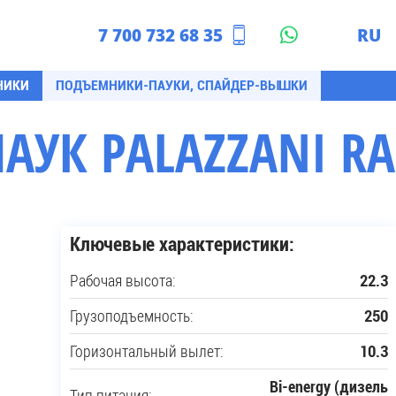
7 700 732 68 35
RU
азахстан
EN
НИКИ
ПОДЪЕМНИКИ-ПАУКИ, СПАЙДЕР-ВЫШКИ
УК PALAZZANI RAG
Ключевые характеристики:
Рабочая высота:
22.3
Грузоподъемность:
250
Горизонтальный вылет:
10.3
Bi-energy (дизель
Тип питания: