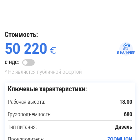
35
Купить новую технику
Стоимость:
50 220
Сферы применения
В НАЛИЧИИ
С НДС:
Сервис
* Не является публичной офертой
Запчасти
Ключевые характеристики:
Рабочая высота:
18.00
Услуги
Грузоподъемность:
680
О компании
Тип питания:
Дизель
Контакты
Производитель:
ZOOMLION