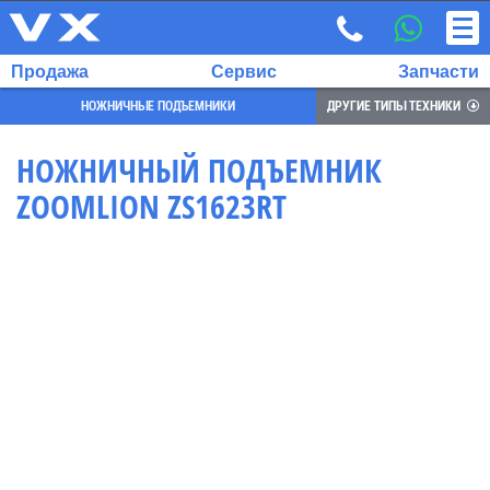
Продажа
Сервис
Запчасти
НОЖНИЧНЫЕ ПОДЪЕМНИКИ
ДРУГИЕ ТИПЫ ТЕХНИКИ
НОЖНИЧНЫЙ ПОДЪЕМНИК
ZOOMLION ZS1623RT
ВЫБРАННЫЙ
ЯЗЫК:
RU
EN
7
700
732
68