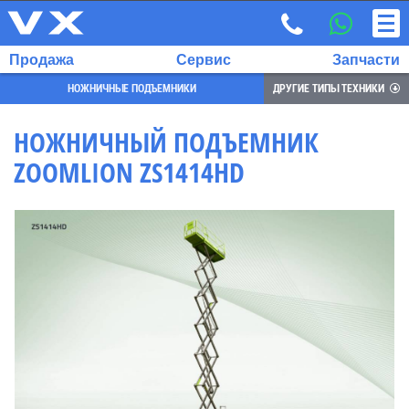
Продажа
Сервис
Запчасти
НОЖНИЧНЫЕ ПОДЪЕМНИКИ
ДРУГИЕ ТИПЫ ТЕХНИКИ
НОЖНИЧНЫЙ ПОДЪЕМНИК
ZOOMLION ZS1414HD
ВЫБРАННЫЙ
ЯЗЫК:
RU
EN
7
700
732
68