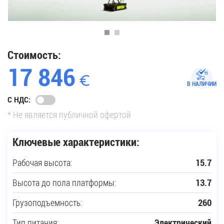
35
Купить новую технику
Стоимость:
17 846
Сферы применения
В НАЛИЧИИ
С НДС:
Сервис
* Не является публичной офертой
Запчасти
Ключевые характеристики:
Рабочая высота:
15.7
Услуги
Высота до пола платформы:
13.7
О компании
Грузоподъемность:
260
Контакты
Тип питания:
Электрический