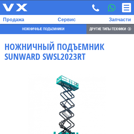
Продажа
Сервис
Запчасти
НОЖНИЧНЫЕ ПОДЪЕМНИКИ
ДРУГИЕ ТИПЫ ТЕХНИКИ
НОЖНИЧНЫЙ ПОДЪЕМНИК
SUNWARD SWSL2023RT
ВЫБРАННЫЙ
ЯЗЫК:
RU
EN
7
700
732
68