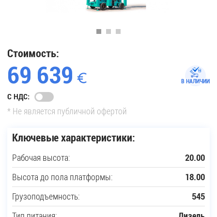
35
Купить новую технику
Стоимость:
69 639
Сферы применения
В НАЛИЧИИ
С НДС:
Сервис
* Не является публичной офертой
Запчасти
Ключевые характеристики:
Рабочая высота:
20.00
Услуги
Высота до пола платформы:
18.00
О компании
Грузоподъемность:
545
Контакты
Тип питания:
Дизель