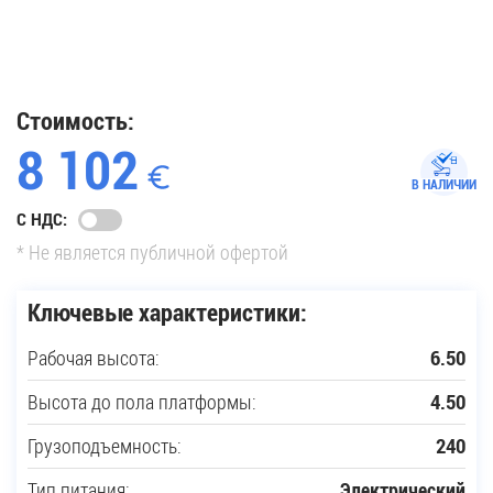
35
Купить новую технику
Стоимость:
8 102
Сферы применения
В НАЛИЧИИ
С НДС:
Сервис
* Не является публичной офертой
Запчасти
Ключевые характеристики:
Рабочая высота:
6.50
Услуги
Высота до пола платформы:
4.50
О компании
Грузоподъемность:
240
Контакты
Тип питания:
Электрический