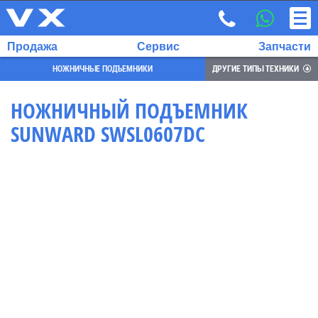
Продажа
Сервис
Запчасти
НОЖНИЧНЫЕ ПОДЪЕМНИКИ
ДРУГИЕ ТИПЫ ТЕХНИКИ
НОЖНИЧНЫЙ ПОДЪЕМНИК
SUNWARD SWSL0607DC
ВЫБРАННЫЙ
ЯЗЫК:
RU
EN
7
700
732
68