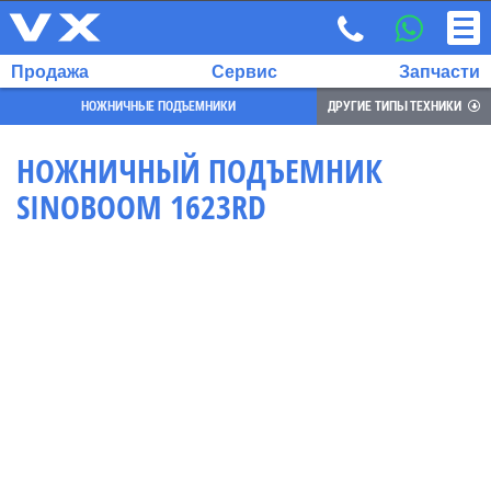
Продажа
Сервис
Запчасти
НОЖНИЧНЫЕ ПОДЪЕМНИКИ
ДРУГИЕ ТИПЫ ТЕХНИКИ
НОЖНИЧНЫЙ ПОДЪЕМНИК
SINOBOOM 1623RD
ВЫБРАННЫЙ
ЯЗЫК:
RU
EN
7
700
732
68