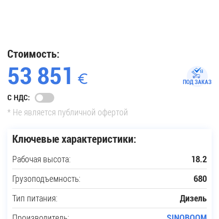
35
Купить новую технику
Стоимость:
53 851
Сферы применения
ПОД ЗАКАЗ
С НДС:
Сервис
* Не является публичной офертой
Запчасти
Ключевые характеристики:
Рабочая высота:
18.2
Услуги
Грузоподъемность:
680
О компании
Тип питания:
Дизель
Контакты
Производитель:
SINOBOOM