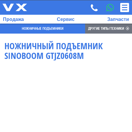
Продажа
Сервис
Запчасти
НОЖНИЧНЫЕ ПОДЪЕМНИКИ
ДРУГИЕ ТИПЫ ТЕХНИКИ
НОЖНИЧНЫЙ ПОДЪЕМНИК
SINOBOOM GTJZ0608M
ВЫБРАННЫЙ
ЯЗЫК:
RU
EN
7
700
732
68