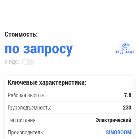
35
Купить новую технику
Стоимость:
по запросу
Сферы применения
ПОД ЗАКАЗ
С НДС:
Сервис
Ключевые характеристики:
Запчасти
Рабочая высота:
7.8
Услуги
Грузоподъемность:
230
О компании
Тип питания:
Электрический
Производитель:
SINOBOOM
Контакты