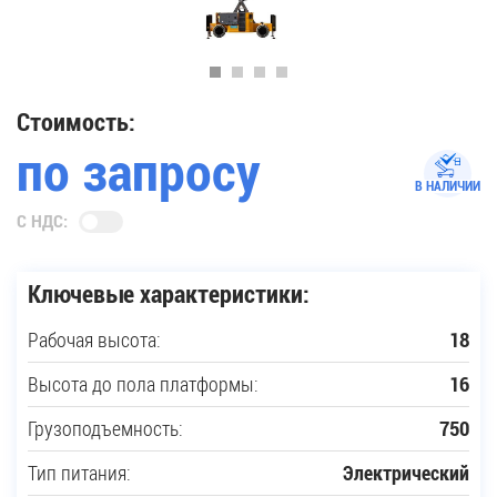
35
Купить новую технику
Стоимость:
по запросу
Сферы применения
В НАЛИЧИИ
С НДС:
Сервис
Ключевые характеристики:
Запчасти
Рабочая высота:
18
Услуги
Высота до пола платформы:
16
О компании
Грузоподъемность:
750
Тип питания:
Электрический
Контакты