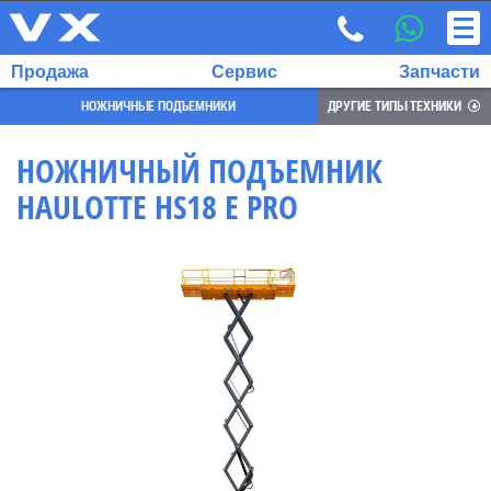
Продажа
Сервис
Запчасти
НОЖНИЧНЫЕ ПОДЪЕМНИКИ
ДРУГИЕ ТИПЫ ТЕХНИКИ
НОЖНИЧНЫЙ ПОДЪЕМНИК
HAULOTTE HS18 E PRO
ВЫБРАННЫЙ
ЯЗЫК:
RU
EN
7
700
732
68