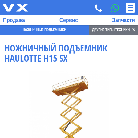
Продажа
Сервис
Запчасти
НОЖНИЧНЫЕ ПОДЪЕМНИКИ
ДРУГИЕ ТИПЫ ТЕХНИКИ
НОЖНИЧНЫЙ ПОДЪЕМНИК
HAULOTTE H15 SX
ВЫБРАННЫЙ
ЯЗЫК:
RU
EN
7
700
732
68