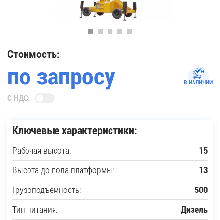
35
Купить новую технику
Стоимость:
по запросу
Сферы применения
В НАЛИЧИИ
С НДС:
Сервис
Ключевые характеристики:
Запчасти
Рабочая высота:
15
Услуги
Высота до пола платформы:
13
О компании
Грузоподъемность:
500
Тип питания:
Дизель
Контакты