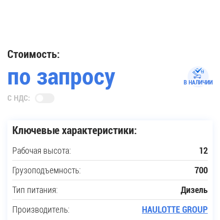
35
Купить новую технику
Стоимость:
по запросу
Сферы применения
В НАЛИЧИИ
С НДС:
Сервис
Ключевые характеристики:
Запчасти
Рабочая высота:
12
Услуги
Грузоподъемность:
700
О компании
Тип питания:
Дизель
Производитель:
HAULOTTE GROUP
Контакты