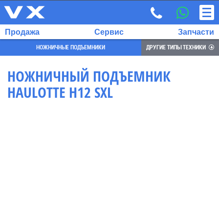
Продажа
Сервис
Запчасти
НОЖНИЧНЫЕ ПОДЪЕМНИКИ
ДРУГИЕ ТИПЫ ТЕХНИКИ
НОЖНИЧНЫЙ ПОДЪЕМНИК
HAULOTTE H12 SXL
ВЫБРАННЫЙ
ЯЗЫК:
RU
EN
7
700
732
68