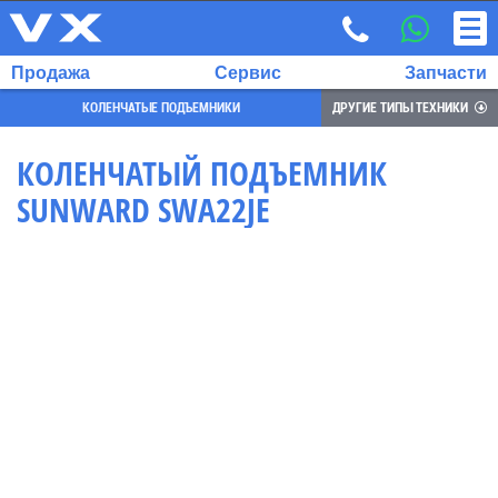
Продажа
Сервис
Запчасти
КОЛЕНЧАТЫЕ ПОДЪЕМНИКИ
ДРУГИЕ ТИПЫ ТЕХНИКИ
КОЛЕНЧАТЫЙ ПОДЪЕМНИК
SUNWARD SWA22JE
ВЫБРАННЫЙ
ЯЗЫК:
RU
EN
7
700
732
68