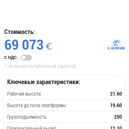
35
Купить новую технику
Стоимость:
69 073
Сферы применения
В НАЛИЧИИ
С НДС:
Сервис
* Не является публичной офертой
Запчасти
Ключевые характеристики:
Рабочая высота:
21.60
Услуги
Высота до пола платформы:
19.60
О компании
Грузоподъемность:
250
Контакты
Горизонтальный вылет:
12.10