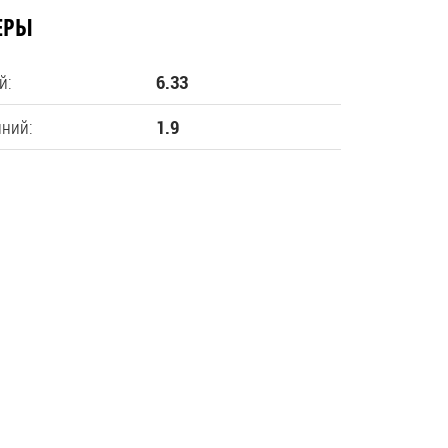
ЕРЫ
й:
6.33
нний:
1.9