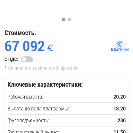
35
Купить новую технику
Стоимость:
67 092
Сферы применения
В НАЛИЧИИ
С НДС:
Сервис
* Не является публичной офертой
Запчасти
Ключевые характеристики:
Рабочая высота:
20.20
Услуги
Высота до пола платформы:
18.20
О компании
Грузоподъемность:
230
Контакты
Горизонтальный вылет:
11.50