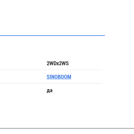
2WDх2WS
SINOBOOM
да