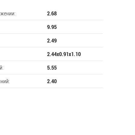
ожении:
2.68
9.95
2.49
2.44х0.91х1.10
й:
5.55
нний:
2.40