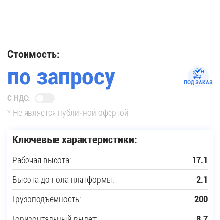
35
Купить новую технику
Стоимость:
по запросу
Сферы применения
ПОД ЗАКАЗ
С НДС:
Сервис
* Не является публичной офертой
Запчасти
Ключевые характеристики:
Рабочая высота:
17.1
Услуги
Высота до пола платформы:
2.1
О компании
Грузоподъемность:
200
Контакты
Горизонтальный вылет:
8.7