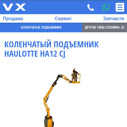
Продажа
Сервис
Запчасти
КОЛЕНЧАТЫЕ ПОДЪЕМНИКИ
ДРУГИЕ ТИПЫ ТЕХНИКИ
КОЛЕНЧАТЫЙ ПОДЪЕМНИК
HAULOTTE HA12 CJ
ВЫБРАННЫЙ
ЯЗЫК:
RU
EN
7
700
732
68