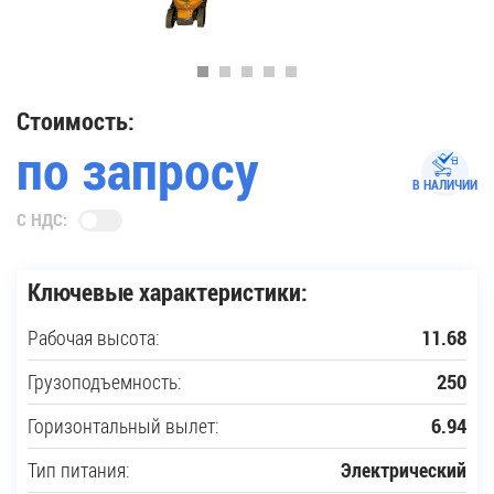
35
Купить новую технику
Стоимость:
по запросу
Сферы применения
В НАЛИЧИИ
С НДС:
Сервис
Ключевые характеристики:
Запчасти
Рабочая высота:
11.68
Услуги
Грузоподъемность:
250
О компании
Горизонтальный вылет:
6.94
Тип питания:
Электрический
Контакты