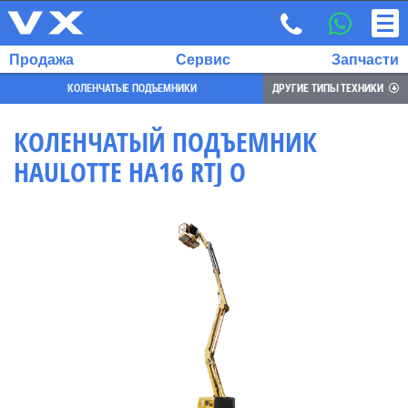
Продажа
Сервис
Запчасти
КОЛЕНЧАТЫЕ ПОДЪЕМНИКИ
ДРУГИЕ ТИПЫ ТЕХНИКИ
КОЛЕНЧАТЫЙ ПОДЪЕМНИК
HAULOTTE HA16 RTJ O
ВЫБРАННЫЙ
ЯЗЫК:
RU
EN
7
700
732
68