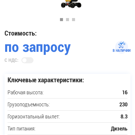
35
Купить новую технику
Стоимость:
по запросу
Сферы применения
В НАЛИЧИИ
С НДС:
Сервис
Ключевые характеристики:
Запчасти
Рабочая высота:
16
Услуги
Грузоподъемность:
230
О компании
Горизонтальный вылет:
8.3
Тип питания:
Дизель
Контакты