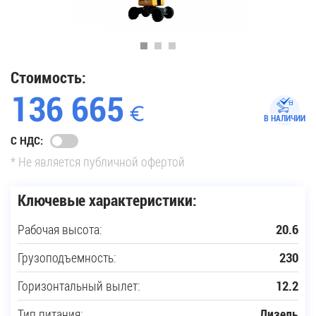
35
Купить новую технику
Стоимость:
136 665
Сферы применения
В НАЛИЧИИ
С НДС:
Сервис
* Не является публичной офертой
Запчасти
Ключевые характеристики:
Рабочая высота:
20.6
Услуги
Грузоподъемность:
230
О компании
Горизонтальный вылет:
12.2
Контакты
Тип питания:
Дизель