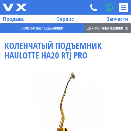
Продажа
Сервис
Запчасти
КОЛЕНЧАТЫЕ ПОДЪЕМНИКИ
ДРУГИЕ ТИПЫ ТЕХНИКИ
КОЛЕНЧАТЫЙ ПОДЪЕМНИК
HAULOTTE HA20 RTJ PRO
ВЫБРАННЫЙ
ЯЗЫК:
RU
EN
7
700
732
68