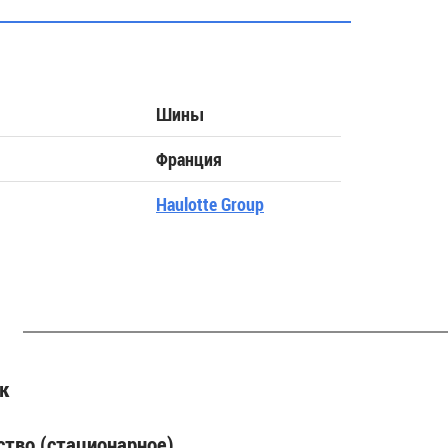
Шины
Франция
Haulotte Group
к
ство (стационарное)