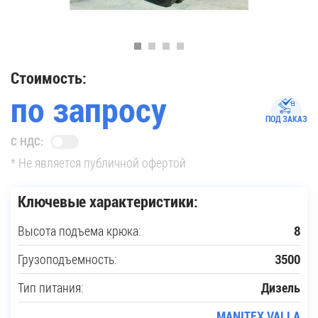
35
Купить новую технику
Стоимость:
по запросу
Сферы применения
ПОД ЗАКАЗ
С НДС:
Сервис
* Не является публичной офертой
Запчасти
Ключевые характеристики:
Высота подъема крюка:
8
Услуги
Грузоподъемность:
3500
О компании
Тип питания:
Дизель
Контакты
MANITEX VALLA