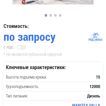
35
Купить новую технику
Стоимость:
по запросу
Сферы применения
ПОД ЗАКАЗ
С НДС:
Сервис
* Не является публичной офертой
Запчасти
Ключевые характеристики:
Высота подъема крюка:
15
Услуги
Грузоподъемность:
12000
О компании
Тип питания:
Дизель
Контакты
MANITEX VALLA